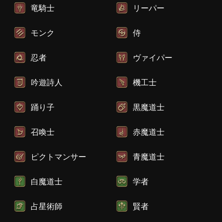
竜騎士
リーパー
モンク
侍
忍者
ヴァイパー
吟遊詩人
機工士
踊り子
黒魔道士
召喚士
赤魔道士
ピクトマンサー
青魔道士
白魔道士
学者
占星術師
賢者