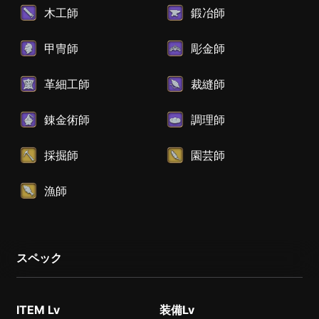
木工師
鍛冶師
甲冑師
彫金師
革細工師
裁縫師
錬金術師
調理師
採掘師
園芸師
漁師
スペック
ITEM Lv
装備Lv