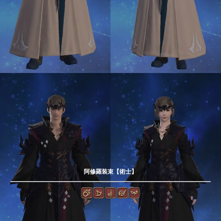
阿修羅装束【術士】