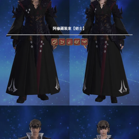
阿修羅装束【術士】