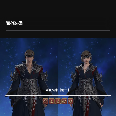
類似装備
延夏装束【術士】