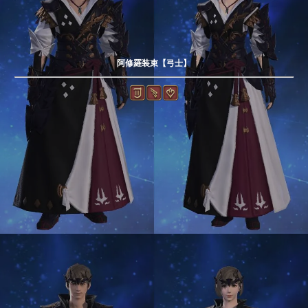
阿修羅装束【弓士】