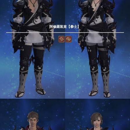
阿修羅装束【拳士】