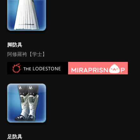
脚防具
阿修羅袴【学士】
足防具