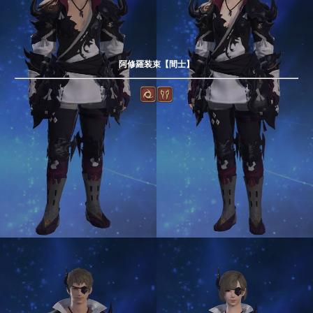
阿修羅装束【間士】