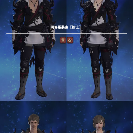
阿修羅装束【槍士】