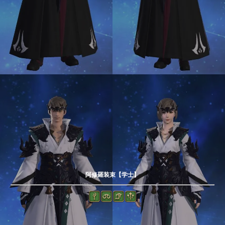
阿修羅装束【学士】