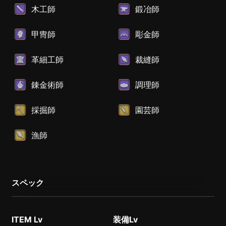
木工師
鍛冶師
甲冑師
彫金師
革細工師
裁縫師
錬金術師
調理師
採掘師
園芸師
漁師
スペック
ITEM Lv
装備Lv