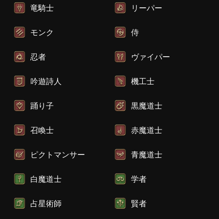
竜騎士
リーパー
モンク
侍
忍者
ヴァイパー
吟遊詩人
機工士
踊り子
黒魔道士
召喚士
赤魔道士
ピクトマンサー
青魔道士
白魔道士
学者
占星術師
賢者