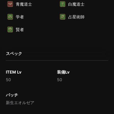
青魔道士
白魔道士
学者
占星術師
賢者
スペック
ITEM Lv
装備Lv
50
50
パッチ
新生エオルゼア