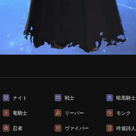
ナイト
戦士
暗黒騎士
竜騎士
リーパー
モンク
忍者
ヴァイパー
吟遊詩人