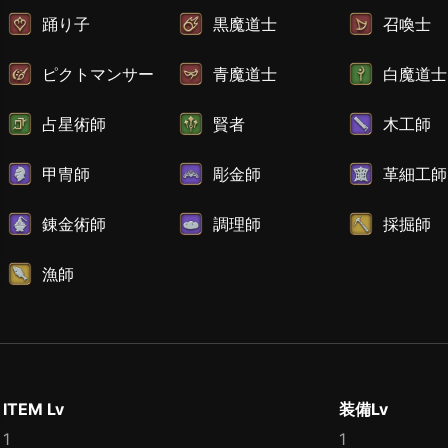
踊り子
黒魔道士
召喚士
ピクトマンサー
青魔道士
白魔道士
占星術師
賢者
木工師
甲冑師
彫金師
革細工師
錬金術師
調理師
採掘師
漁師
ITEM Lv
装備Lv
1
1