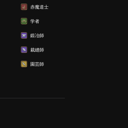
赤魔道士
学者
鍛冶師
裁縫師
園芸師