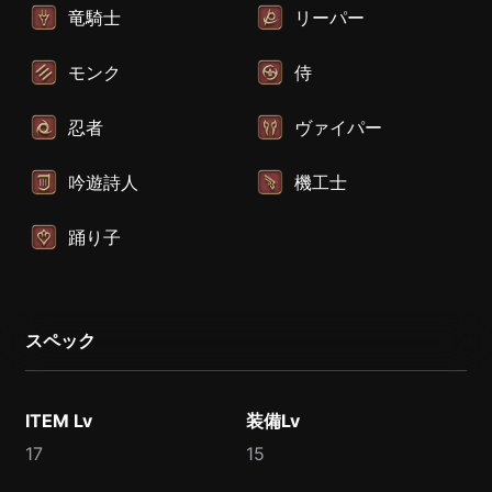
竜騎士
リーパー
モンク
侍
忍者
ヴァイパー
吟遊詩人
機工士
踊り子
スペック
ITEM Lv
装備Lv
17
15