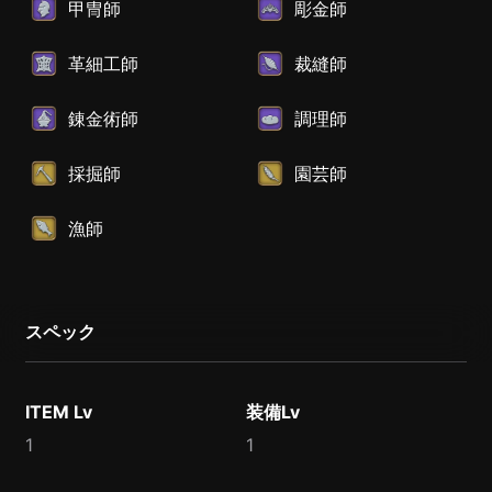
甲冑師
彫金師
革細工師
裁縫師
錬金術師
調理師
採掘師
園芸師
漁師
スペック
ITEM Lv
装備Lv
1
1