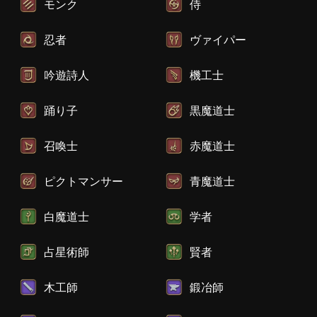
モンク
侍
忍者
ヴァイパー
吟遊詩人
機工士
踊り子
黒魔道士
召喚士
赤魔道士
ピクトマンサー
青魔道士
白魔道士
学者
占星術師
賢者
木工師
鍛冶師