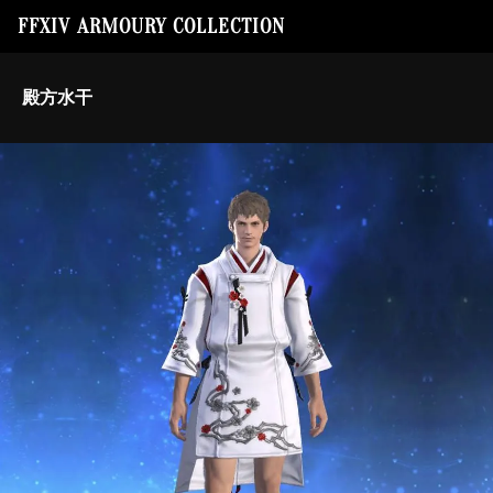
FFXIV ARMOURY COLLECTION
殿方水干