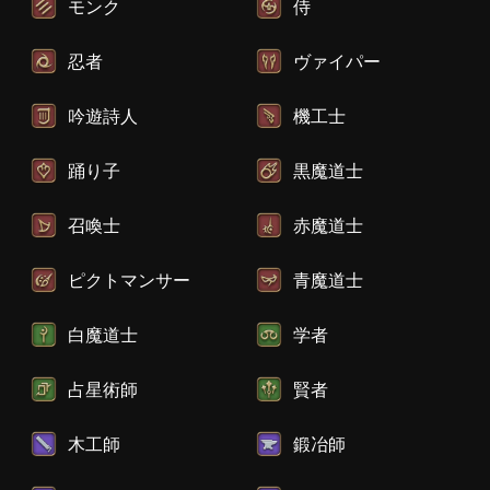
モンク
侍
忍者
ヴァイパー
吟遊詩人
機工士
踊り子
黒魔道士
召喚士
赤魔道士
ピクトマンサー
青魔道士
白魔道士
学者
占星術師
賢者
木工師
鍛冶師