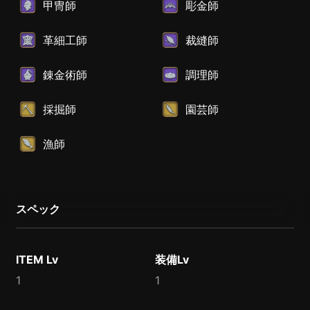
甲冑師
彫金師
革細工師
裁縫師
錬金術師
調理師
採掘師
園芸師
漁師
スペック
ITEM Lv
装備Lv
1
1