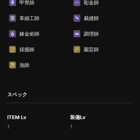
甲冑師
彫金師
革細工師
裁縫師
錬金術師
調理師
採掘師
園芸師
漁師
スペック
ITEM Lv
装備Lv
1
1