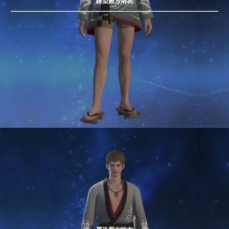
緑染殿方浴衣