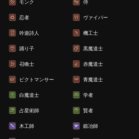
モンク
侍
忍者
ヴァイパー
吟遊詩人
機工士
踊り子
黒魔道士
召喚士
赤魔道士
ピクトマンサー
青魔道士
白魔道士
学者
占星術師
賢者
木工師
鍛冶師