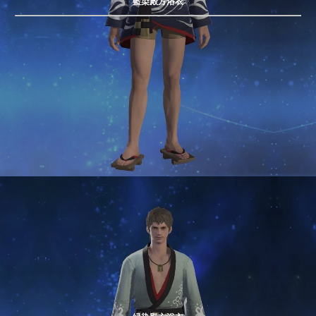
藍染殿方浴衣