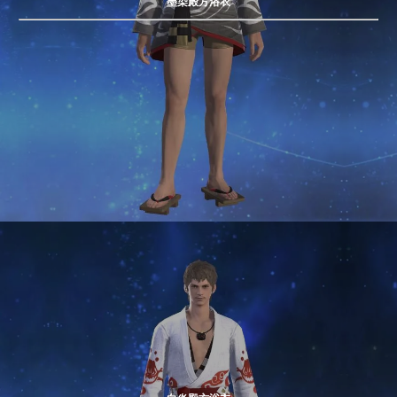
墨染殿方浴衣