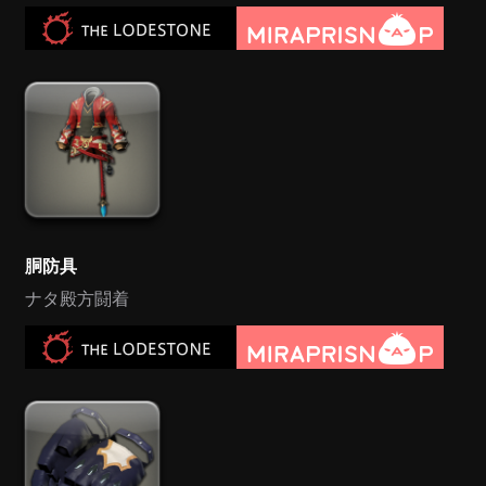
胴防具
ナタ殿方闘着