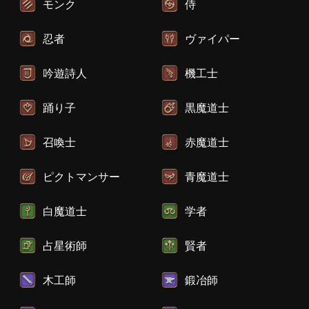
モンク
侍
忍者
ヴァイパー
吟遊詩人
機工士
踊り子
黒魔道士
召喚士
赤魔道士
ピクトマンサー
青魔道士
白魔道士
学者
占星術師
賢者
木工師
鍛冶師