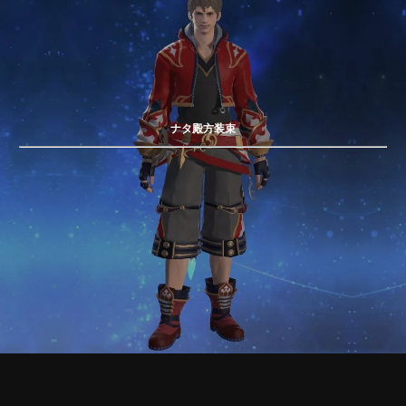
ナタ殿方装束