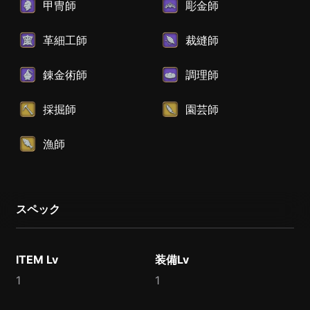
甲冑師
彫金師
革細工師
裁縫師
錬金術師
調理師
採掘師
園芸師
漁師
スペック
ITEM Lv
装備Lv
1
1