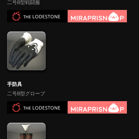
二号B型戦闘服
手防具
二号B型グローブ