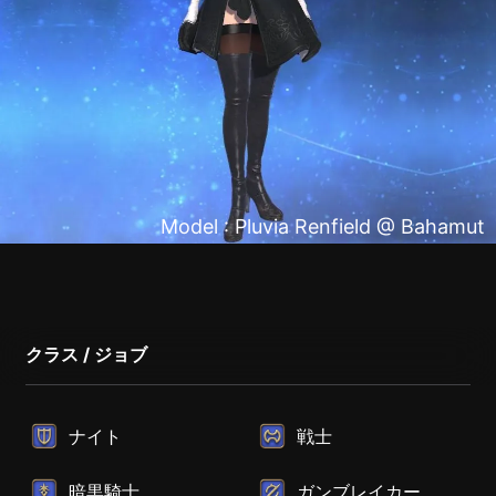
Model : Pluvia Renfield @ Bahamut
クラス / ジョブ
ナイト
戦士
暗黒騎士
ガンブレイカー