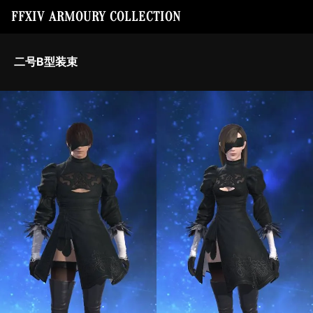
FFXIV ARMOURY COLLECTION
二号B型装束