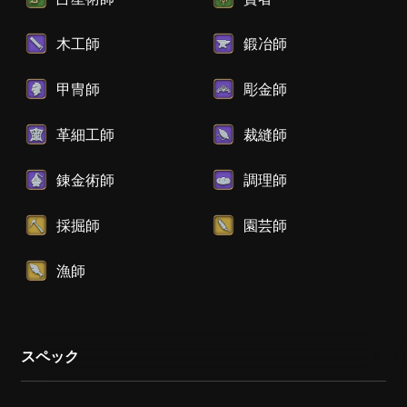
木工師
鍛冶師
甲冑師
彫金師
革細工師
裁縫師
錬金術師
調理師
採掘師
園芸師
漁師
スペック