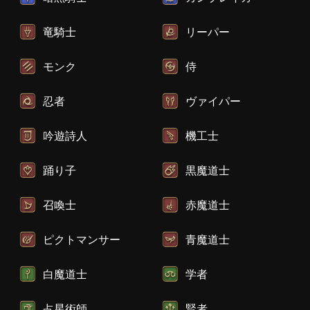
竜騎士
リーパー
モンク
侍
忍者
ヴァイパー
吟遊詩人
機工士
踊り子
黒魔道士
召喚士
赤魔道士
ピクトマンサー
青魔道士
白魔道士
学者
占星術師
賢者