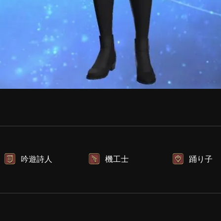
吟遊詩人
機工士
踊り子