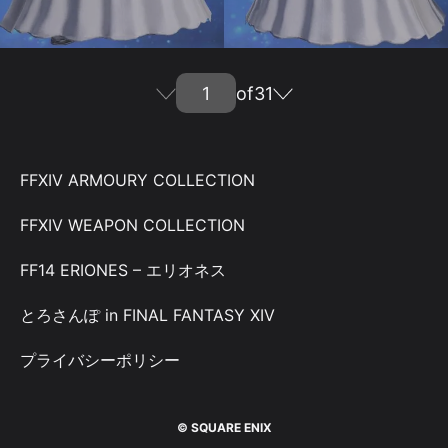
of
31
FFXIV ARMOURY COLLECTION
FFXIV WEAPON COLLECTION
FF14 ERIONES – エリオネス
とろさんぽ in FINAL FANTASY XIV
プライバシーポリシー
© SQUARE ENIX