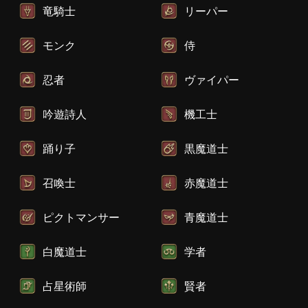
竜騎士
リーパー
モンク
侍
忍者
ヴァイパー
吟遊詩人
機工士
踊り子
黒魔道士
召喚士
赤魔道士
ピクトマンサー
青魔道士
白魔道士
学者
占星術師
賢者