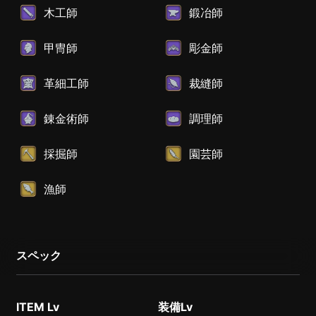
木工師
鍛冶師
甲冑師
彫金師
革細工師
裁縫師
錬金術師
調理師
採掘師
園芸師
漁師
スペック
ITEM Lv
装備Lv