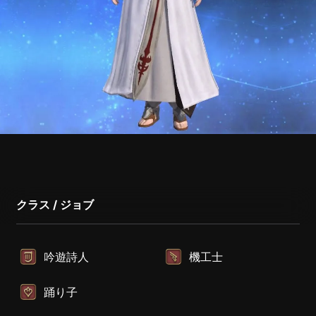
クラス / ジョブ
吟遊詩人
機工士
踊り子