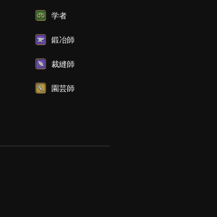
学者
鍛冶師
裁縫師
園芸師