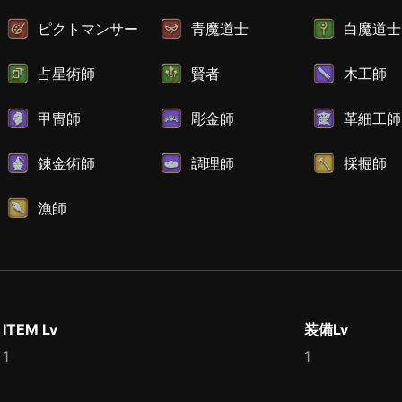
ピクトマンサー
青魔道士
白魔道士
占星術師
賢者
木工師
甲冑師
彫金師
革細工師
錬金術師
調理師
採掘師
漁師
ITEM Lv
装備Lv
1
1