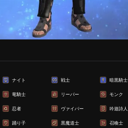
ナイト
戦士
暗黒騎士
竜騎士
リーパー
モンク
忍者
ヴァイパー
吟遊詩人
踊り子
黒魔道士
召喚士