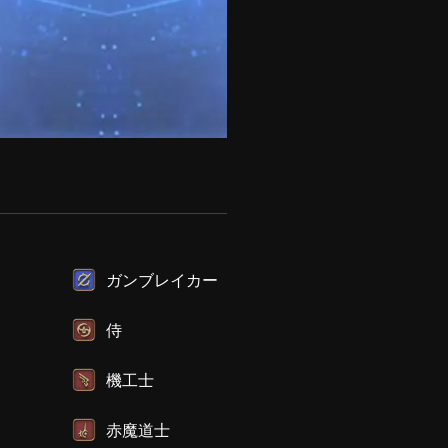
ガンブレイカー
侍
機工士
赤魔道士