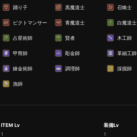
踊り子
黒魔道士
召喚士
ピクトマンサー
青魔道士
白魔道士
占星術師
賢者
木工師
甲冑師
彫金師
革細工師
錬金術師
調理師
採掘師
漁師
ITEM Lv
装備Lv
1
1