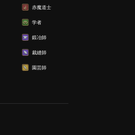
赤魔道士
学者
鍛冶師
裁縫師
園芸師