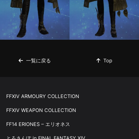
一覧に戻る
Top
FFXIV ARMOURY COLLECTION
FFXIV WEAPON COLLECTION
FF14 ERIONES – エリオネス
とろさんぽ in FINAL FANTASY XIV