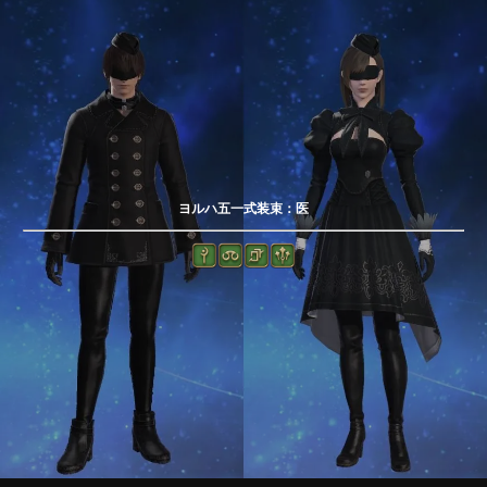
ヨルハ五一式装束：医