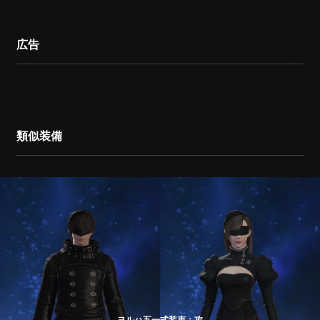
広告
類似装備
ヨルハ五一式装束：攻