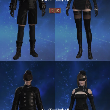
ヨルハ五一式装束：格