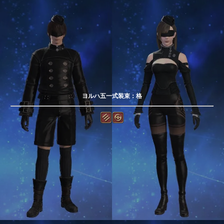
ヨルハ五一式装束：格