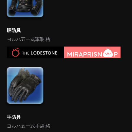
胴防具
ヨルハ五一式軍装:格
手防具
ヨルハ五一式手袋:格