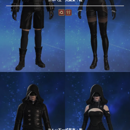
ヨルハ五一式装束：射