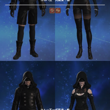
ヨルハ五一式装束：軽