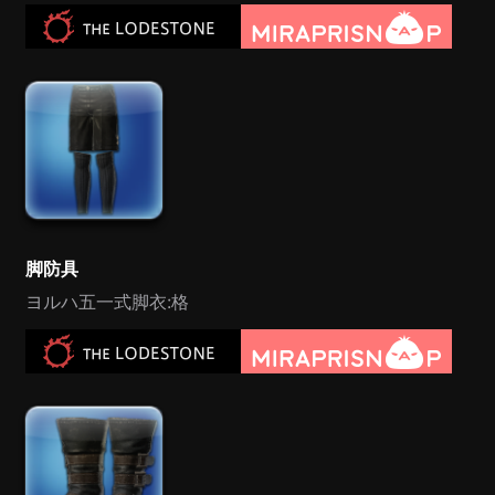
脚防具
ヨルハ五一式脚衣:格