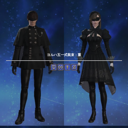
ヨルハ五一式装束：重