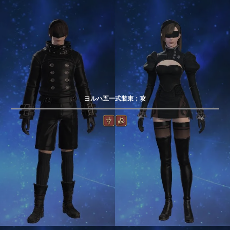
ヨルハ五一式装束：攻