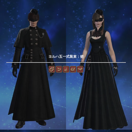
ヨルハ五一式装束：術