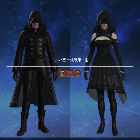
ヨルハ五一式装束：射