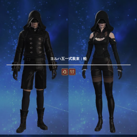
ヨルハ五一式装束：軽