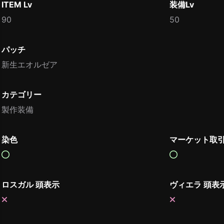
ITEM Lv
装備Lv
90
50
パッチ
新生エオルゼア
カテゴリー
製作装備
染色
マーケット取
ロスガル 頭表示
ヴィエラ 頭表