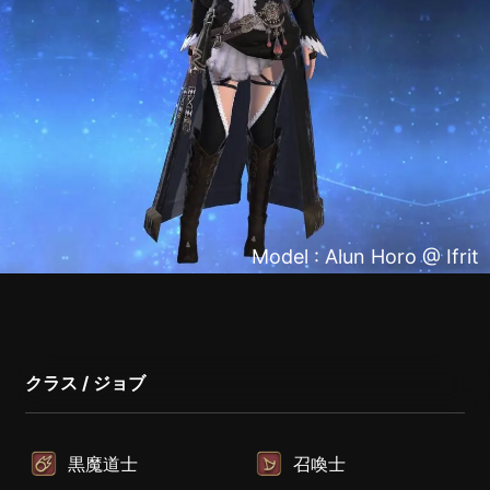
Model : Alun Horo @ Ifrit
クラス / ジョブ
黒魔道士
召喚士