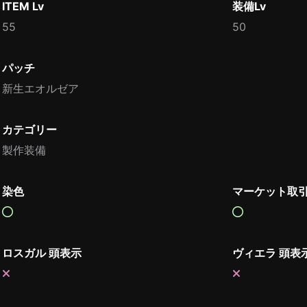
ITEM Lv
装備Lv
55
50
パッチ
新生エオルゼア
カテゴリー
製作装備
染色
マーケット取
ロスガル 頭表示
ヴィエラ 頭表