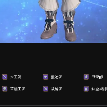
木工師
鍛冶師
甲冑師
革細工師
裁縫師
錬金術師