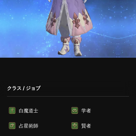
クラス / ジョブ
白魔道士
学者
占星術師
賢者