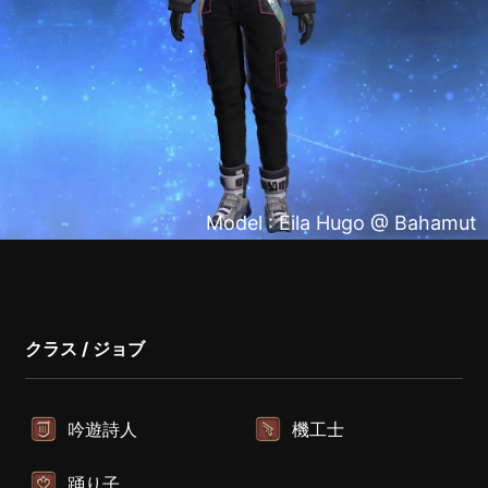
Model : Eila Hugo @ Bahamut
クラス / ジョブ
吟遊詩人
機工士
踊り子