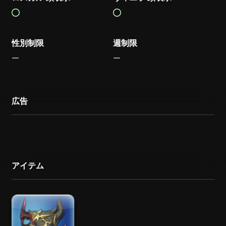
性別制限
週制限
広告
アイテム